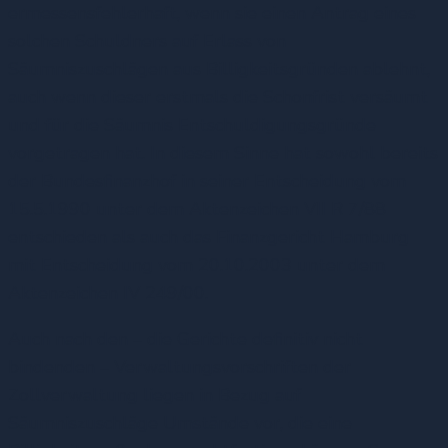
ermessensfehlerhaft, wenn sie einen Antrag eines
solchen Schuldners auf Erlass von
Säumniszuschlägen aus Billigkeitsgründen ablehnt,
auch wenn dieser erstmals die Schonfrist versäumt
und für die Säumnis Entschuldigungsgründe
vorgetragen hat. In diesem Sinne hat sowohl bereits
der Bundesfinanzhof in seiner Entscheidung vom
15.5.1990 unter dem Aktenzeichen VII R 7/88
entschieden als auch das Finanzgericht Hamburg
mit Entscheidung vom 20.10.2003 unter dem
Aktenzeichen IV 249/00.
Auch nach den – die Gerichte definitiv nicht
bindenden – Verwaltungsvorschriften der
Zollverwaltung liegen in Bezug auf
Säumniszuschläge Umstände vor, die eine