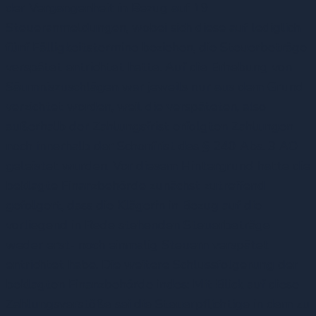
der Vergangenheit in Bezug auf 19
Steueranmeldungen, wobei sich diese auf lediglich
fünf Fälligkeitstermine beziehen, die Steuerbeträge
verspätet entrichtet hatte. Auf die Erhebung von
Säumniszuschlägen war jeweils nur aus dem Grund
verzichtet worden, weil die verspäteten, also
außerhalb der Zahlungsfrist erfolgten Zahlungen
noch innerhalb der Schonfrist des § 240 Abs. 3 AO
geleistet wurden. Vor diesem Hintergrund hatte die
beklagte Finanzbehörde zunächst zutreffend
gefolgert, dass die Klägerin in Bezug auf die
vorliegend in Rede stehenden Steuerbeträge
weder erst- noch einmalig Steuern verspätet
entrichtet habe. Die weitere Schlussfolgerung der
beklagten Finanzbehörde indes: Mit Blick auf diese
Zahlungsverstöße sei die Steuerpflichtige in dem zu