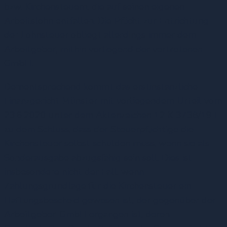
bzw. Kirchensteuern, die auf seinen eigenen
Arbeitslohn entfallen. Die Pflicht zur Entrichtung
der Lohnsteuer obliegt allerdings immer dem
Arbeitgeber, mithin vorliegend der vertretenen
GmbH.
Dementsprechend kommt das erstinstanzliche
Finanzgericht Münster mit vorliegendem Urteil vom
23.6.2020 unter dem Aktenzeichen 12 K 3738/19 E
zu dem Schluss, dass der Steuerpflichtige die
Kirchensteuer selbst schulden muss, wenn sie als
Sonderausgabe abzugsfähig sein soll. Dies ist
insbesondere nicht der Fall, wenn
Zahlungsgrundlage für die Kirchensteuer ein
Haftungsbescheid gewesen ist, der gegenüber der
Arbeitgeber-GmbH ergangen ist, deren