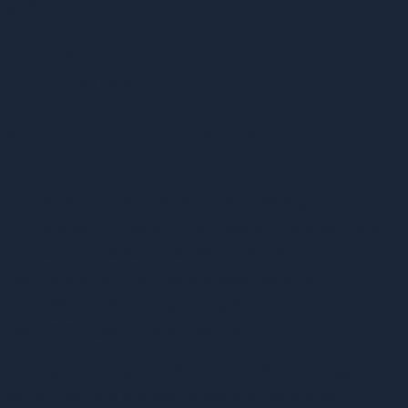
geführt.
nach oben
2. Für alle Steuerpflichtigen:
Sonderausgabenabzug von
Kirchensteuer, die der Arbeitnehmer
aufgrund eines Rückgriffsanspruchs
erstattet
Zu den als Sonderausgaben abzugsfähigen
Kirchensteuern gehören nur solche Geldleistungen,
die von den als Körperschaften des öffentlichen
Rechts anerkannten Religionsgemeinschaften von
ihren Mitgliedern aufgrund gesetzlicher
Bestimmungen erhoben werden.
Abzugsberechtigt im Bereich der Sonderausgaben
ist nur der sich aus den öffentlich-rechtlichen