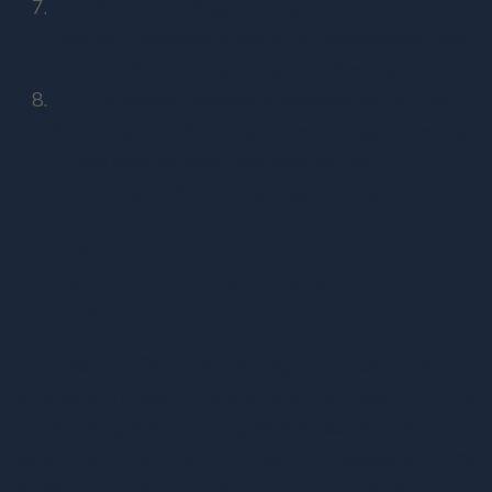
Für Vermieter: Abgrenzung von
Vermietungseinkünften zum Gewerbebetrieb
bei der Vermietung eines Hausbootes
Für Hoteliers: Parkplatzüberlassung, WLAN-
Nutzung und Nutzung eines Fitnessraums als
umsatzsteuerlicher Bestandteil von
kurzfristigen Beherbergungsverträgen?
1. Für alle Steuerpflichtigen: Zum Erlass
von Säumniszuschlägen gegenüber
einem an sich pünktlichen Steuerzahler
Ein Erlass von Säumniszuschlägen aus sachlichen
Billigkeitsgründen entsprechend der Regelung in §
227 der Abgabenordnung (AO) ist sogar geboten,
wenn ihre Einziehung im Einzelfall, insbesondere mit
Rücksicht auf den Zweck der Säumniszuschläge,