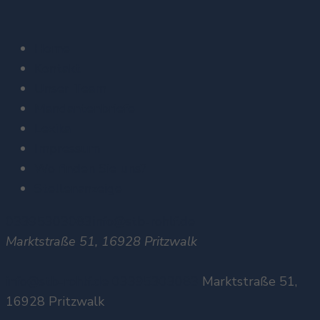
Home
Kontakt
Unser Team
Mandantenbriefe
Lexika
Impressum
Wo finden Sie uns?
Stellenanzeige
03395303083
info@stb-rohlf.de
Marktstraße 51, 16928 Pritzwalk
info@stb-rohlf.de
03395303083
Marktstraße 51,
16928 Pritzwalk