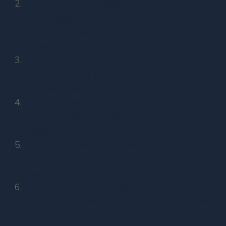
Für alle Steuerpflichtigen:
Sonderausgabenabzug von Kirchensteuer, die
der Arbeitnehmer aufgrund eines
Rückgriffsanspruchs erstattet
Für alle Steuerpflichtigen: Zur Frage des
Vorliegens einer Lieferung bei dezentral
verbrauchtem Strom
Für Kapitalanleger: Glattstellungsgeschäfte als
rückwirkendes Ereignis bei
Stillhaltergeschäften?
Für Arbeitnehmer: Zweitwohnungsteuer als
Werbungskosten bei der doppelten
Haushaltsführung
Für GmbH-Gesellschafter: Option zur
tariflichen Besteuerung – Wie lange müssen
die Voraussetzungen bestehen?