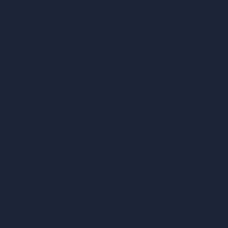
Bei Anwendung dieser Grundsätze ist nicht von
einer Übertragung der Verfügungsmacht durch den
Anlagenbetreiber auf den Netzbetreiber
auszugehen. Strom ist zwar grundsätzlich ein
Gegenstand, der geliefert werden kann, denn nach
der Rechtsprechung des Bundesfinanzhofs werden
mit dem Wort sowohl Sachen (körperliche
Gegenstände) als auch solche Wirtschaftsgüter
erfasst, die im Verkehr wie körperliche Gegenstände
behandelt werden. Zu letzteren gehören
beispielsweise der elektrische Strom, die
Wasserkraft und der Firmenwert.
Auch steht einer Verschaffung der
Verfügungsmacht nicht die fehlende physische
Verbindung zum Netzbetreiber entgegen, da die
KWK-Anlage des Anlagenbetreibers an das Netz