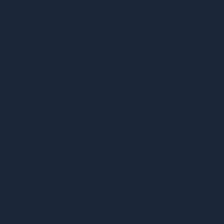
Hiervon ist bei der Übertragung von Substanz,
Wert und Ertrag auszugehen, die allerdings häufig
mit dem bürgerlich-rechtlichen Eigentum
verbunden ist, wie bereits der Bundesfinanzhof in
einer Entscheidung vom 24.10.2013 unter dem
Aktenzeichen V R 17/13 herausgearbeitet hat.
Ob die Verfügungsmacht in diesem Sinne
übertragen wird, richtet sich nach dem Gesamtbild
der Verhältnisse des Einzelfalls, also den konkreten
vertraglichen Vereinbarungen und deren
tatsächlicher Durchführung unter Berücksichtigung
der Interessenlage der Beteiligten. So ebenfalls
bereits der Bundesfinanzhof in einer Entscheidung
vom 9.9.2015 unter dem Aktenzeichen XI R 21/13.