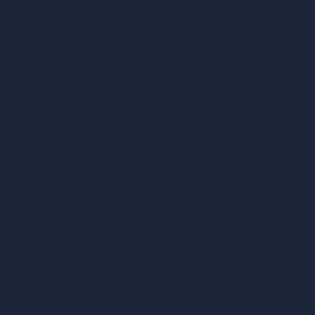
betrachtenden Zeitraum nicht als ein bisher
pünktlicher Steuerzahler zu sehen. Das wertet das
erstinstanzliche erkennende Finanzgericht Hamburg
als fehlerhaft.
Der Grund: Ob eine natürliche oder juristische
Person als pünktlicher oder nicht pünktlicher
Steuerzahler zu betrachten ist, beurteilt sich nicht
anhand einer einzelnen Steuerart, sondern ist in
einer Gesamtschau zu prüfen, bei der alle für das
Verhältnis zwischen den Steuerzahlern und der
Finanz- bzw. Zollverwaltung relevanten Umstände
heranzuziehen sind. Hinsichtlich des Streitfalls hätte
sich die beklagte Finanzbehörde daher nicht darauf
beschränken dürfen, das Zahlungsverhalten der
Steuerpflichtigen in Bezug auf die pünktliche