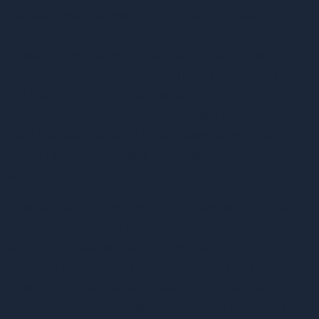
Billigkeitsmaßnahme darstellt, um in Fällen
geringfügiger Zahlungsfristüberschreitung auf eine
Erhebung von Säumniszuschlägen verzichten zu
können. Weiterhin hat sie in Übereinstimmung mit
der Rechtsprechung gegenüber dem
Steuerpflichtigen ausgeführt, dass Steuerschuldner,
die die Steuer laufend unter Ausnutzung der
Schonfrist zahlten, keine pünktlichen Steuerzahler
sind.
Dennoch hat die hier beklagte Finanzbehörde nur
vermeintlich alles richtig gemacht. Tatsächlich hat
sie ihre Ermessensentscheidung nämlich nicht auch
anhand eines einwandfrei und erschöpfend
ermittelten Sachverhalts getroffen. Zwar hat sie
zutreffend darauf hingewiesen, dass die Klägerin in