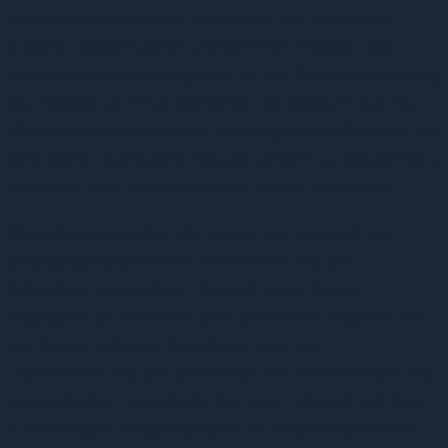
zwölf Monaten immer pünktlich war, zu einem
anderen Gesamteindruck kommen müssen. Vor
diesem Gesamthintergrund ist die Schlussfolgerung
der beklagten Finanzbehörde, die Klägerin sei mit
Blick auf die vermehrten Zahlungsverstöße nicht als
eine bisher pünktliche Steuerzahlerin zu betrachten,
rechtlich nicht vertretbar und damit fehlerhaft.
Das erkennende Gericht bewertet insoweit die
streitgegenständliche Überschreitung der
Schonfrist als leichten Verstoß einer bisher
insgesamt pünktlichen Steuerzahlerin. Insoweit hat
die Steuerzahlerin dargelegt, dass die
Überschreitung der Schonfrist auf einer Verkettung
unglücklicher Umstände beruhte, nämlich auf dem
kurzfristigen Personalausfall im Geschäftsbereich