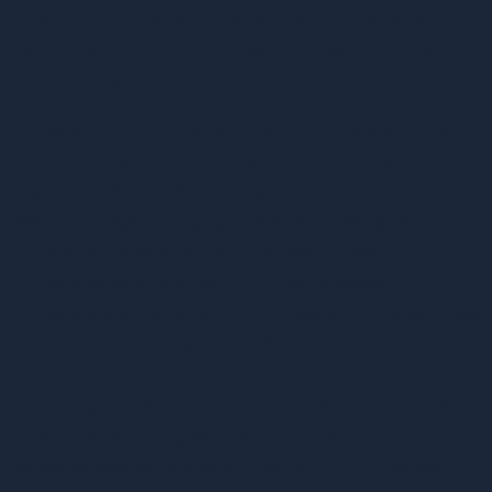
Regelungen ergebende Steuerschuldner, soweit er
die Kirchensteuer auch tatsächlich getragen hat.
Diese Auffassung ist in der Literatur unumstritten.
Kirchensteuerpflichtig sind lediglich Personen, die
einer steuererhebungsberechtigten Kirche
angehören. Keiner Kirche steht ein
Besteuerungsrecht gegenüber Nichtmitgliedern zu.
Dementsprechend ist nur der gesetzliche
Kirchensteuerschuldner zum Abzug seiner
Kirchensteuer berechtigt. Der Steuerpflichtige muss
die Kirchensteuern selbst schulden, wenn er sie
entsprechend den einkommensteuerlichen
Regelungen in § 10 Abs. 1 Satz 1 Nummer 4 des
Einkommensteuergesetzes (EStG) als
Sonderausgaben abziehen möchte. Nur in seiner