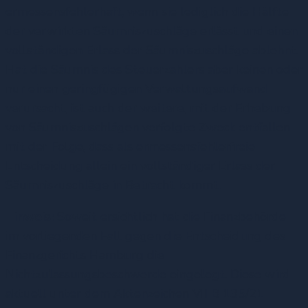
ermessensfehlerhaft, wenn sie lediglich die Hälfte
der verwirkten Säumniszuschläge erlässt und einen
vollständigen Erlass der Säumniszuschläge ablehnt.
Hat die Säumnis des Steuerzahlers aber keinen oder
nur einen geringfügigen Verwaltungsaufwand
verursacht, ist auch der weitere, mit der Erhebung
von Säumniszuschlägen verfolgte Zweck entfallen
mit der Folge, dass als ermessensfehlerfreie
Entscheidung allein ein vollständiger Erlass der
Säumniszuschläge in Betracht kommt.
Hinweis:
Soweit ersichtlich hat die Finanzbehörde
im vorliegenden Fall gegen die Entscheidung des
Finanzgerichts Hamburg die
Nichtzulassungsbeschwerde eingelegt. Diese wird
aktuell unter dem Aktenzeichen VII B 135/21