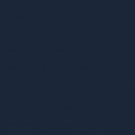
verwerflichen Fehlverhalten des Steuerzahlers oder
auf einer Einstellungs- oder Verhaltensweise
beruhen, die weitere Verstöße gegen die bei der
Steuerzahlung gebotenen Sorgfaltspflichten in
absehbarer Zeit vermuten lassen. Bei Sachverhalten
dieser Art dürfte es bereits an der Erlasswürdigkeit
des Steuerzahlers fehlen, so dass das Ermessen der
Verwaltung schon nicht eröffnet ist.
In Fallkonstellationen der vorliegenden Art kann die
Säumnis des an sich pünktlichen Steuerzahlers
allerdings zu Verwaltungsaufwendungen führen,
die die Schwelle der Geringfügigkeit überschreiten.
Hat die Säumnis des Steuerzahlers einen nicht nur
geringfügigen Verwaltungsaufwand ausgelöst,
handelt die Verwaltung in der Regel nicht