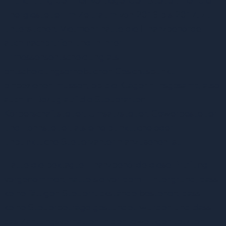
Entrichtung der hier vorliegenden Steuer, hier die
Energiesteuer im Zeitraum von 2016 bis 2017, zu
untersuchen. Vielmehr hätte die Finanzbehörde
auch nachprüfen und in ihrer
Ermessensentscheidung als
entscheidungserheblichen Gesichtspunkt
einbeziehen müssen, ob die Klägerin insgesamt, also
auch in Bezug auf die Steuerarten
Körperschaftsteuer, Umsatzsteuer, Gewerbesteuer
und Lohnsteuer, als eine pünktliche oder
unpünktliche Steuerzahlerin anzusehen ist.
Hätte die beklagte Finanzbehörde diese Prüfung
vorgenommen, hätte sie vor dem Hintergrund, dass
keine fälligen Steuerrückstände bestehen, dass
keine Steuerbeträge gestundet wurden und dass
das Zahlungsverhalten in den jeweiligen letzten