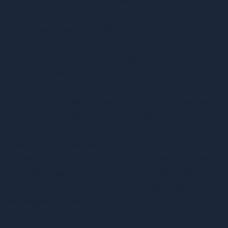
Gesellschafter-Geschäftsführer der Steuerpflichtige
ist. In diesem Fall leistete der Kläger auf die Schuld
des Vertretenen, das heißt auf eine fremde
Steuerschuld, für deren Entrichtung aus den
verwaltenden Mitteln der Kläger als
Geschäftsführer zu sorgen hatte. Eine Zahlung auf
seine persönliche Kirchensteuerschuld hat der
Kläger nicht geleistet. Der Rückforderungsbetrag
an die GmbH hatte er aufgrund eines
zivilrechtlichen Anspruchs gezahlt und nicht als
Schuldner der Kirchensteuer. Insoweit kommt der
Sonderausgabenabzug für Kirchensteuer nicht in
Betracht, wenn diese von dem Geschäftsführer der
zum Steuerabzug verpflichteten GmbH als
Haftungsschuldner und nicht als Zahlung seiner
persönlichen Kirchensteuerschuld geleistet wird.