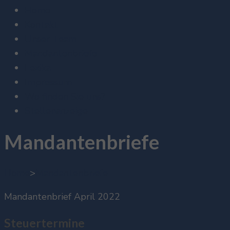
Home
Kontakt
Unser Team
Mandantenbriefe
Lexika
Impressum
Wo finden Sie uns?
Stellenanzeige
Mandantenbriefe
Home
>
Mandantenbriefe
Mandantenbrief April 2022
Steuertermine