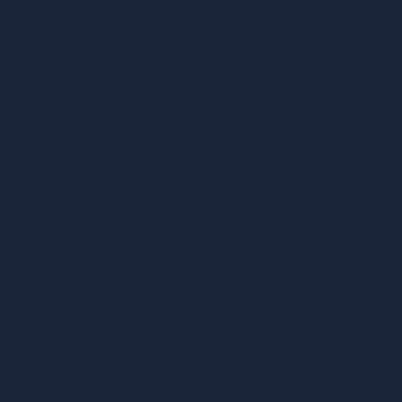
Person kann die gezahlte Kirchensteuer eine
unvermeidbare (zwangsläufige) Ausgabe sein, die
zum Sonderausgabenabzug berechtigt.
In einem Streitfall vor dem Finanzgericht Münster
leistete der Kläger die Zahlung nicht auf seine
persönliche Kirchensteuerschuld aufgrund seiner
Mitgliedschaft in einer
kirchensteuerhebungsberechtigten Kirche.
Grundlage der konkreten Zahlung der
Kirchensteuer des Klägers war vielmehr ein
Haftungsbescheid an den Kläger in seiner Funktion
als Geschäftsführer einer GmbH.
Der Kläger haftete nämlich als Geschäftsführer
dieser GmbH und damit als deren gesetzlicher
Vertreter auch für nicht abgeführte Lohnsteuern