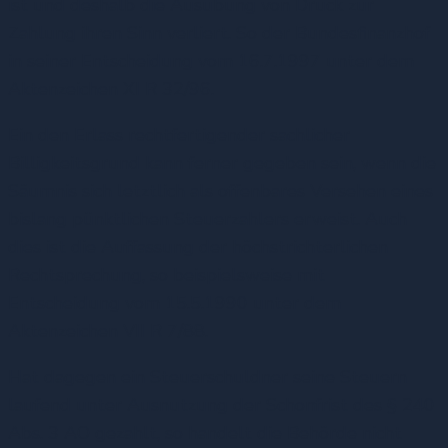
ist und deshalb die Ausübung von Druck zur
Zahlung ihren Sinn verliert. So der Bundesfinanzhof
in seiner Entscheidung vom 16.7.1997 unter dem
Aktenzeichen XI R 32/96.
Ein den Erlass rechtfertigender sachlicher
Billigkeitsgrund kann ferner gegeben sein, wenn die
Säumnis sich letztlich als offenbares Versehen eines
bislang pünktlichen Steuerzahlers erweist. Auch
dies ist die Auffassung der höchstrichterlichen
Rechtsprechung, so beispielsweise mit
Entscheidung vom 15.5.1990 unter dem
Aktenzeichen VII R 7/88.
Hat dagegen ein Steuerschuldner seine Steuern
laufend unter Ausnutzung der Schonfrist des § 240
Abs. 3 AO gezahlt, so handelt die Behörde nicht