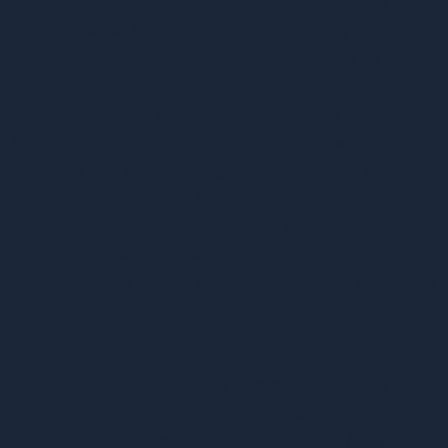
Billigkeitsmaßnahme rechtfertigen können. So
beispielsweise bei plötzlicher Erkrankung des
Steuerpflichtigen, wenn er selbst dadurch an der
pünktlichen Zahlung gehindert war und es dem
Steuerpflichtigen seit seiner Erkrankung bis zum
Ablauf der Zahlungsfrist nicht möglich war, einen
Vertreter mit der Zahlung zu beauftragen. Ebenso
bei einem pünktlichen Steuerzahler, dem ein
offenbares Versehen unterlaufen ist, wobei unter
einem „offenbaren Versehen“ ein allenfalls leichter
Verstoß gegen die bei der Steuerzahlung gebotene
Sorgfaltspflicht zu verstehen sein soll.
Unter Berücksichtigung der vorstehend
beschriebenen Grundsätze kommt aktuell das
Finanzgericht Hamburg in einer Entscheidung vom
4.8.2021 unter dem Aktenzeichen 4 K 11/20 zu dem