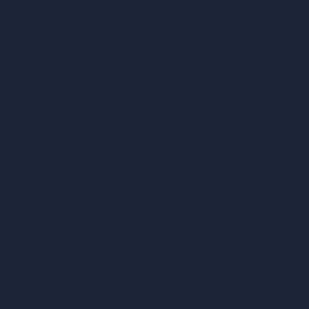
derselben Person eine Unterscheidung getroffen
werden kann.
nach oben
3. Für alle Steuerpflichtigen: Zur Frage
des Vorliegens einer Lieferung bei
dezentral verbrauchtem Strom
Lieferungen sind ausweislich der gesetzlichen
Regelung in § 3 Absatz 1 des
Umsatzsteuergesetzes (UStG) Leistungen, durch
die ein Unternehmer oder in seinem Auftrag ein
Dritter den Abnehmer oder in dessen Auftrag einen
Dritten befähigt, im eigenen Namen über einen
Gegenstand zu verfügen. Es muss also die
Verfügungsmacht über den Gegenstand verschafft
werden.