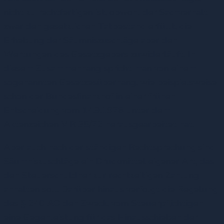
nicht zu rechtfertigen ist, obwohl der Sachverhalt
zwar den gesetzlichen Tatbestand erfüllt, die
Erhebung der Säumniszuschläge aber den
Wertungen des Gesetzgebers zuwiderläuft. In
diesem Zusammenhang spricht man von einem
sogenannten Gesetzesüberhang, wie beispielsweise
schon der Bundesfinanzhof in einer frühen
Entscheidung vom 14.9.1978 unter dem
Aktenzeichen V R 35/72 herausgearbeitet hat.
Aber auch nach der ständigen Rechtsprechung sind
Säumniszuschläge ein Druckmittel eigener Art, das
den Steuerschuldner zur rechtzeitigen Zahlung
anhalten soll. Darüber hinaus verfolgt die Regelung
des § 240 AO den Zweck, vom Steuerpflichtigen
eine Gegenleistung für das Hinausschieben der