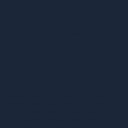
Energie und dem hiermit zeitlich
zusammenfallenden Umstrukturierungsprozess in
der Gesellschaft. Das Zusammentreffen dieser
beiden Umstände war für das Entstehen der
Säumniszuschläge von entscheidender Bedeutung.
Insoweit handelt es sich auch um kein
Organisationsverschulden im Betrieb, was bereits
dadurch deutlich wird, dass die Steuerpflichtige die
Säumnis selbst bemerkt und die Zahlung
unverzüglich nach Bemerken der Säumnis
nachgeholt hatte.
Wie bereits ausgeführt, haben Säumniszuschläge
einen doppelten Zweck. Sie sind zum einen ein
Druckmittel eigener Art, das den Steuerschuldner
zur rechtzeitigen Zahlung anhalten soll. Sie
verfolgen zum anderen den Zweck, vom