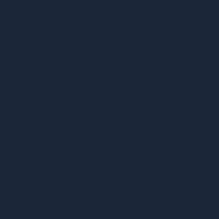
Steuerpflichtigen eine Gegenleistung für das
Hinausschieben der Zahlung fälliger
Steuerschulden zu erhalten und
Verwaltungsaufwendungen abzugelten, die bei den
steuerverwaltenden Körperschaften regelmäßig
entstehen, wenn Steuerpflichtige eine fällige
Steuer nicht oder nicht fristgemäß entrichten.
Säumniszuschläge, die – wie hier – gegenüber einem
an sich pünktlichen Steuerzahler erhoben werden,
verlieren ihren Zweck als Druckmittel, den
Steuerschuldner zur rechtzeitigen Zahlung seiner
steuerrechtlichen Verbindlichkeiten anzuhalten, was
bereits für sich genommen einen hälftigen Erlass
der verwirkten Säumniszuschläge rechtfertigt.
Etwas anderes mag ausnahmsweise dann gelten,
wenn die Säumniszuschläge auf einem besonders