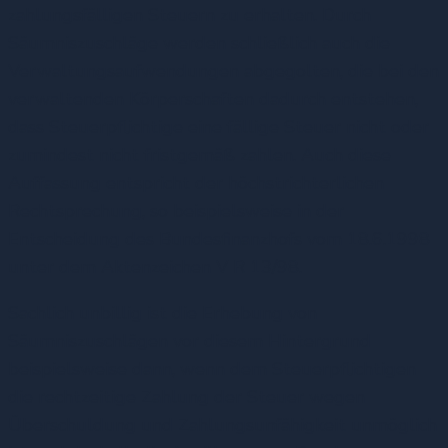
zahlungsfälligen Steuern zu erhalten. Durch
Säumniszuschläge werden schließlich auch die
Verwaltungsaufwendungen abgegolten, die bei den
verwaltenden Körperschaften dadurch entstehen,
dass Steuerpflichtige eine fällige Steuer nicht oder
zumindest nicht fristgemäß zahlen. Auch diese
Auffassung entspricht der höchstrichterlichen
Rechtsprechung, so beispielsweise in der
Entscheidung des Bundesfinanzhofs vom 18.6.1998
unter dem Aktenzeichen V R 13/98.
Sachlich unbillig ist die Erhebung von
Säumniszuschlägen vor diesem Hintergrund
beispielsweise dann, wenn dem Steuerpflichtigen
die rechtzeitige Zahlung der Steuer wegen
Überschuldung und Zahlungsunfähigkeit unmöglich