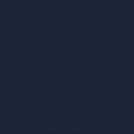
Schluss, dass die hier beklagte Finanzbehörde
ermessensfehlerhaft gehandelt hat, weil der Erlass
der Säumniszuschläge aus Billigkeitsgründen
versagt wurde. Die beklagte Finanzbehörde hat
zwar erkannt, dass ihr hinsichtlich der Entscheidung
nach § 227 AO Ermessen eingeräumt ist. Von
diesem Ermessen hat sie auch in einer dem Zweck
der Ermächtigung entsprechenden Weise Gebrauch
gemacht und dabei grundsätzlich auch die von der
Rechtsprechung aufgestellten Grundsätze in nicht
zu beanstandender Weise auf den Streitfall
angewendet. So hat die beklagte Finanzbehörde in
ihrer Einspruchsentscheidung zutreffend
ausgeführt, dass die in § 240 Abs. 3 AO normierte
Schonfrist nicht die Zahlungsfrist verlängere,
sondern eine vom Gesetz vorgenommene