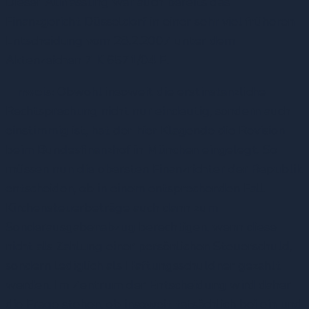
Dieser Auffassung war auch bereits das
Finanzgericht Düsseldorf in einer sehr viel früheren
Entscheidung vom 28.2.2007 unter dem
Aktenzeichen 7 K 6571/04 E.
Hinweis:
Obwohl insoweit die erstinstanzliche
Rechtsprechung nicht nur eindeutig, sondern auch
einstimmig ist, hat der hier Klagende die Revision
beim Bundesfinanzhof in München eingelegt. So
müssen nun die obersten Finanzrichter der Republik
entscheiden, ob in einem entsprechenden Fall
Kirchensteuerbeträge auch dann zum
Sonderausgabenabzug berechtigen, wenn diese
nicht als Zahlung einer persönlichen Steuerschuld,
sondern lediglich als Haftungsschuldner gezahlt
werden. Im Zentrum der Entscheidung wird daher
die Frage stehen, ob insoweit tatsächlich bei ein und