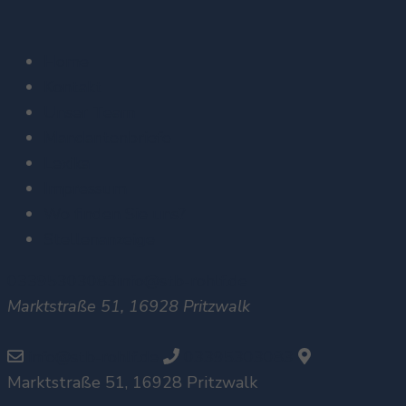
Home
Kontakt
Unser Team
Mandantenbriefe
Lexika
Impressum
Wo finden Sie uns?
Stellenanzeige
03395303083
info@stb-rohlf.de
Marktstraße 51, 16928 Pritzwalk
info@stb-rohlf.de
03395303083
Marktstraße 51, 16928 Pritzwalk