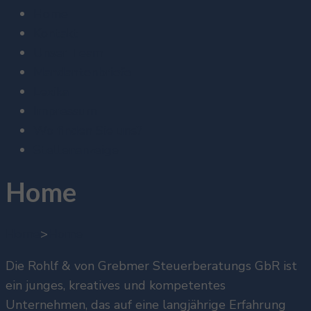
Home
Kontakt
Unser Team
Mandantenbriefe
Lexika
Impressum
Wo finden Sie uns?
Stellenanzeige
Home
Home
>
Home
Die Rohlf & von Grebmer Steuerberatungs GbR ist
ein junges, kreatives und kompetentes
Unternehmen, das auf eine langjährige Erfahrung